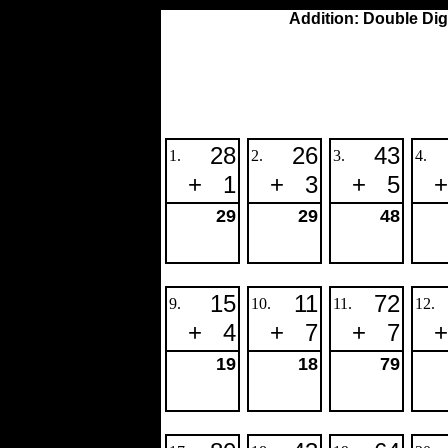
Addition: Double Dig
28
26
43
1.
2.
3.
4.
+
1
+
3
+
5
+
29
29
48
15
11
72
9.
10.
11.
12.
+
4
+
7
+
7
+
19
18
79