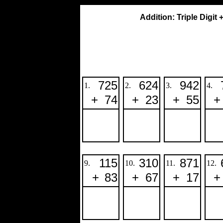
Addition: Triple Digit
725
624
942
1.
2.
3.
4.
+
74
+
23
+
55
+
115
310
871
9.
10.
11.
12.
+
83
+
67
+
17
+