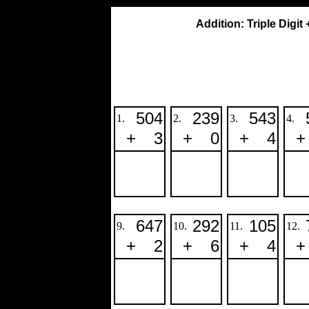
Addition: Triple Digit
504
239
543
1.
2.
3.
4.
+
3
+
0
+
4
+
647
292
105
9.
10.
11.
12.
+
2
+
6
+
4
+