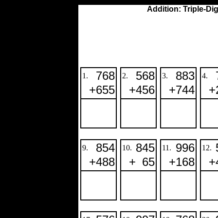
Addition: Triple-Dig
768
568
883
1.
2.
3.
4.
+
655
+
456
+
744
+
854
845
996
9.
10.
11.
12.
+
488
+
65
+
168
+