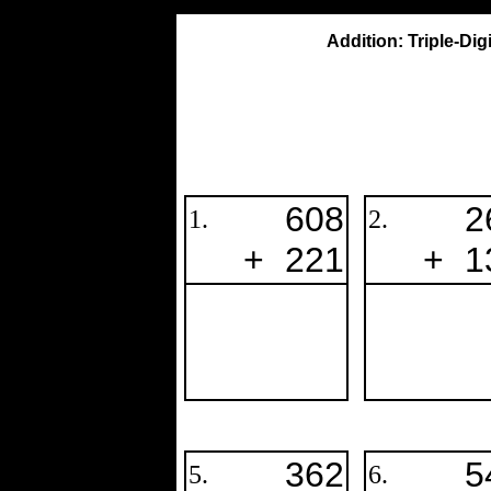
Addition: Triple-Dig
608
2
1.
2.
+
221
+
1
362
5
5.
6.