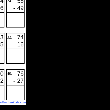
84
58
24.
36
-
49
23
74
32.
15
-
16
90
76
40.
62
-
27
eTeachersCafe.com