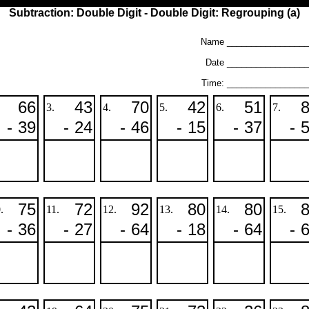
Subtraction: Double Digit - Double Digit: Regrouping (a)
Name _________________
Date ________________
Time: ________________
66
43
70
42
51
3.
4.
5.
6.
7.
-
39
-
24
-
46
-
15
-
37
-
75
72
92
80
80
.
11.
12.
13.
14.
15.
-
36
-
27
-
64
-
18
-
64
-