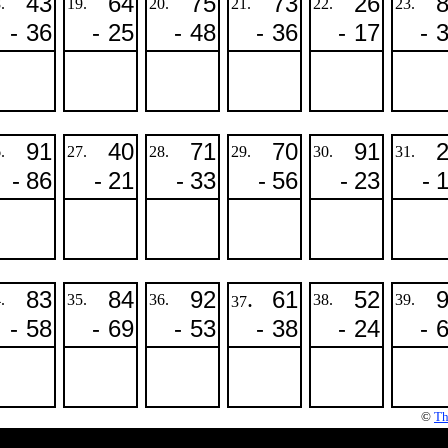
43
64
75
73
26
.
19.
20.
21.
22.
23.
-
36
-
25
-
48
-
36
-
17
-
91
40
71
70
91
.
27.
28.
29.
30.
31.
-
86
-
21
-
33
-
56
-
23
-
83
84
92
.
61
52
.
35.
36.
38.
39.
37
-
58
-
69
-
53
-
38
-
24
-
©
Th