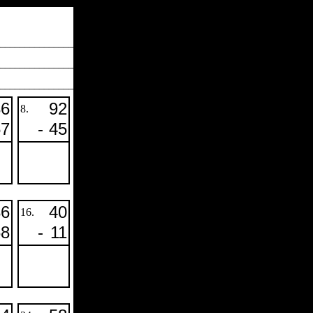
_______________
________________
________________
86
92
8.
57
-
45
86
40
16.
68
-
11