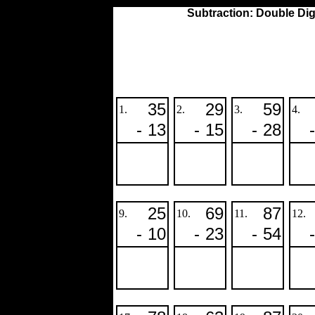
Subtraction: Double Dig
35
29
59
1.
2.
3.
4.
-
13
-
15
-
28
-
25
69
87
9.
10.
11.
12.
-
10
-
23
-
54
-