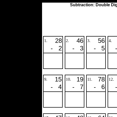
Subtraction: Double Digi
28
46
56
1.
2.
3.
4.
-
2
-
3
-
5
15
19
78
9.
10.
11.
12.
-
4
-
7
-
6